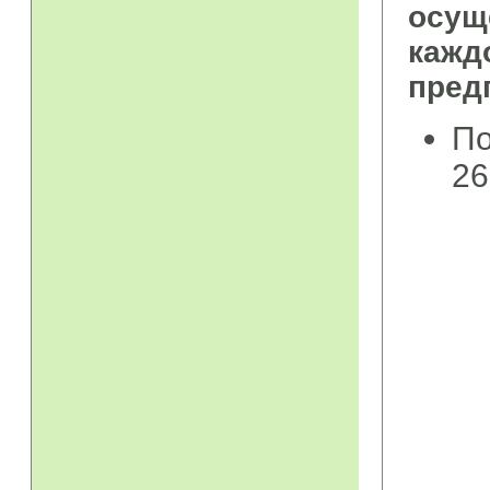
осущ
каж
пред
По
26