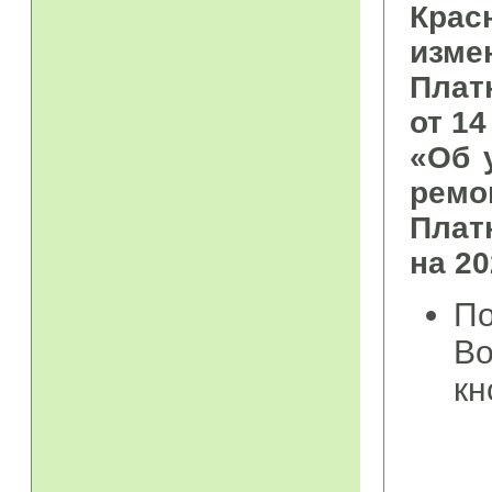
Крас
изм
Плат
от 14
«Об 
ремо
Плат
на 2
По
Во
кн