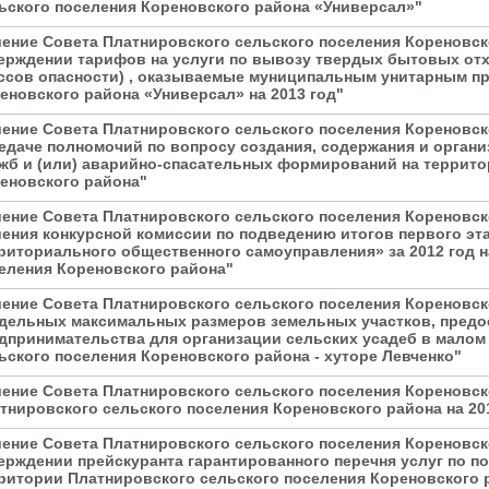
ьского поселения Кореновского района «Универсал»"
ение Совета Платнировского сельского поселения Кореновско
ерждении тарифов на услуги по вывозу твердых бытовых отхо
ссов опасности) , оказываемые муниципальным унитарным п
еновского района «Универсал» на 2013 год"
ение Совета Платнировского сельского поселения Кореновско
едаче полномочий по вопросу создания, содержания и орган
жб и (или) аварийно-спасательных формирований на террито
еновского района"
ение Совета Платнировского сельского поселения Кореновско
ения конкурсной комиссии по подведению итогов первого эта
риториального общественного самоуправления» за 2012 год 
еления Кореновского района"
ение Совета Платнировского сельского поселения Кореновско
дельных максимальных размеров земельных участков, предо
дпринимательства для организации сельских усадеб в малом
ьского поселения Кореновского района - хуторе Левченко"
ение Совета Платнировского сельского поселения Кореновск
тнировского сельского поселения Кореновского района на 201
ение Совета Платнировского сельского поселения Кореновско
ерждении прейскуранта гарантированного перечня услуг по по
ритории Платнировского сельского поселения Кореновского 