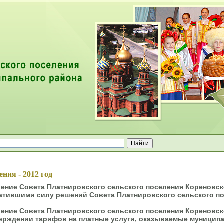
ей
ния - 2012 год
ение Совета Платнировского сельского поселения Кореновско
атившими силу решений Совета Платнировского сельского по
ение Совета Платнировского сельского поселения Кореновско
ерждении тарифов на платные услуги, оказываемые муницип