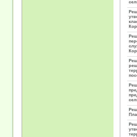
сел
Реш
утв
кла
Кор
Реш
пер
слу
Кор
Реш
реш
тер
пос
Реш
пре
пре
сел
Реш
Пла
Реш
утв
тер