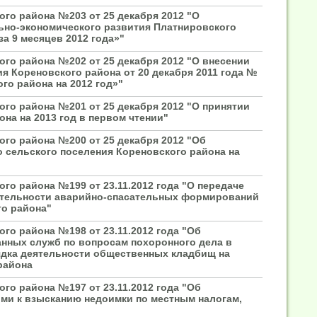
го района №203 от 25 декабря 2012 "О
льно-экономического развития Платнировского
за 9 месяцев 2012 года»"
го района №202 от 25 декабря 2012 "О внесении
я Кореновского района от 20 декабря 2011 года №
го района на 2012 год»"
го района №201 от 25 декабря 2012 "О принятии
на на 2013 год в первом чтении"
го района №200 от 25 декабря 2012 "Об
 сельского поселения Кореновского района на
го района №199 от 23.11.2012 года "О передаче
еятельности аварийно-спасательных формирований
го района"
го района №198 от 23.11.2012 года "Об
нных служб по вопросам похоронного дела в
ядка деятельности общественных кладбищ на
района
го района №197 от 23.11.2012 года "Об
ми к взысканию недоимки по местным налогам,