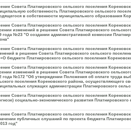
ение Совета Платнировского сельского поселения Кореновско
иципальную собственность Платнировского сельского посел
одящегося в собственности муниципального образования Ко
ение Совета Платнировского сельского поселения Кореновско
сении изменений в решение Совета Платнировского сельского
9 года №23 "О создании административной комиссии Платнир
она"
ение Совета Платнировского сельского поселения Кореновско
енений в решение Совета Платнировского сельского поселени
 «О бюджете Платнировского сельского поселения Кореновско
ение Совета Платнировского сельского поселения Кореновско
сении изменений в решение Совета Платнировского сельского
2 года №172 "Об утверждении Положения об оплате труда вы
ьского поселения Кореновского района, осуществляющего св
иципальных служащих администрации Платнировского сельск
ение Совета Платнировского сельского поселения Кореновск
огнозе) социально-экономического развития Платнировского 
ение Совета Платнировского сельского поселения Кореновско
начении публичных слушаний по проекта бюджета Платнировс
2013 год"