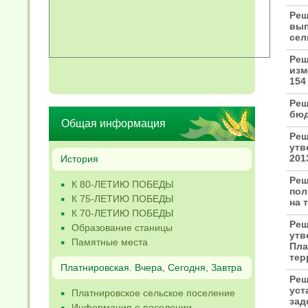
Реш
вып
сел
Реш
изм
154
Реш
бюд
Общая информация
Реш
утв
201
История
Реш
К 80-ЛЕТИЮ ПОБЕДЫ
пол
К 75-ЛЕТИЮ ПОБЕДЫ
на 
К 70-ЛЕТИЮ ПОБЕДЫ
Реш
Образование станицы
утв
Памятные места
Пла
тер
Платнировская. Вчера, Сегодня, Завтра
Реш
уст
Платнировское сельское поселение
зад
Информация о поселении