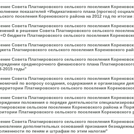
ение Совета Платнировского сельского поселения Кореновско
олнении показателей «Индикативного плана (прогноз) социа
ьского поселения Кореновского района на 2012 год по итогам 
ение Совета Платнировского сельского поселения Кореновско
енений в решение Совета Платнировского сельского поселени
 «О бюджете Платнировского сельского поселения Кореновско
ение Совета Платнировского сельского поселения Кореновско
жета Платнировского сельского поселения Кореновского райо
ение Совета Платнировского сельского поселения Кореновско
ерждении среднесрочного финансового плана Платнировского
3-2015 годы"
ение Совета Платнировского сельского поселения Кореновско
номочий по вопросу создания, содержания и организации д
территории Платнировского сельского поселения Кореновско
ение Совета Платнировского сельского поселения Кореновско
ерждении положения о порядке деятельности специализирова
тнировском сельском поселении Кореновского района и Пор
ритории Платнировского сельского поселения Кореновского 
ение Совета Платнировского сельского поселения Кореновско
ановлении дополнительных оснований признания безнадежны
олженности по пеням и штрафам по этим налогам"