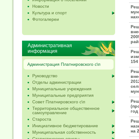
Новости
Реш
мун
Культура и спорт
нах
Фотогалереи
Реш
вне
200
рай
Административная
информация
Реш
изм
154
Администрация Платнировского с\п
Реш
Руководство
вне
201
Отделы администрации
сел
Муниципальные учреждения
мун
Муниципальные предприятия
Реш
Совет Платнировского с\п
(пр
Территориальное общественное
год
самоуправление
Староста
Реш
Инициативное бюджетирование
наз
на 
Муниципальная собственность
Статистические отчеты