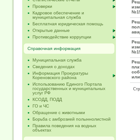
Реш
Проверки
изм
№15
Кадровое обеспечение и
муниципальная служба
Реш
Бесплатная юридическая помощь
пол
Открытые данные
ава
Противодействие коррупции
Реш
изм
Справочная информация
№15
Муниципальная служба
Реш
Сведения о доходах
пла
соб
Информация Прокуратуры
или
Кореновского района
Использованию Единого Портала
государственных и муниципальных
Ст
услуг РФ
КСОДД, ПОДД
ГО и ЧС
Обращение с животными
Борьба с амброзией полыннолистной
Правила поведения на водных
объектах