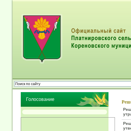
Опрос населения об эффективности деятельности руководител
органов местного самоуправления муниципальных образований
Голосование
Реше
Реш
утр
Реш
утв