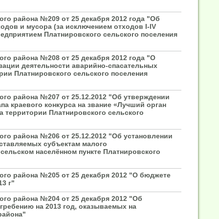
го района №209 от 25 декабря 2012 года "Об
дов и мусора (за исключением отходов I-IV
редприятием Платнировского сельского поселения
го района №208 от 25 декабря 2012 года "О
изации деятельности аварийно-спасательных
рии Платнировского сельского поселения
го района №207 от 25.12.2012 "Об утверждении
па краевого конкурса на звание «Лучший орган
на территории Платнировского сельского
го района №206 от 25.12.2012 "Об установлении
ставляемых субъектам малого
 сельском населённом пункте Платнировского
ого района №205 от 25 декабря 2012 "О бюджете
3 г"
го района №204 от 25 декабря 2012 "Об
гребению на 2013 год, оказываемых на
района"