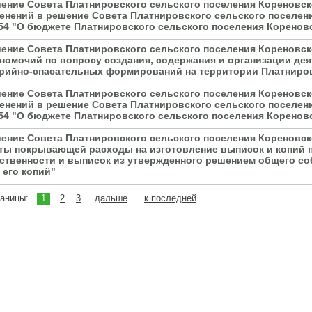
ение Совета Платнировского сельского поселения Кореновско
енений в решение Совета Платнировского сельского поселени
4 "О бюджете Платнировского сельского поселения Кореновск
ение Совета Платнировского сельского поселения Кореновско
номочий по вопросу создания, содержания и организации дея
рийно-спасательных формирований на территории Платниров
ение Совета Платнировского сельского поселения Кореновско
енений в решение Совета Платнировского сельского поселени
4 "О бюджете Платнировского сельского поселения Кореновск
ение Совета Платнировского сельского поселения Кореновско
ты покрывающей расходы на изготовление выписок и копий 
ственности и выписок из утвержденного решением общего со
 его копий"
раницы:
1
2
3
дальше
к последней