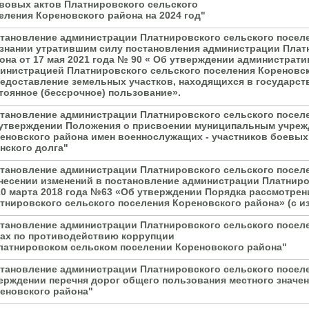
вовых актов Платнировского сельского
еления Кореновского района на 2024 год"
тановление администрации Платнировского сельского поселен
знании утратившим силу постановления администрации Плат
она от 17 мая 2021 года № 90 « Об утверждении администрат
инистрацией Платнировского сельского поселения Кореновс
едоставление земельных участков, находящихся в государст
тоянное (бессрочное) пользование».
тановление администрации Платнировского сельского поселен
утверждении Положения о присвоении муниципальным учрежд
еновского района имен военнослужащих - участников боевых
нского долга"
тановление администрации Платнировского сельского поселен
несении изменений в постановление администрации Платниро
20 марта 2018 года №63 «Об утверждении Порядка рассмотре
тнировского сельского поселения Кореновского района» (с из
тановление администрации Платнировского сельского поселен
ах по противодействию коррупции
латнировском сельском поселении Кореновского района"
тановление администрации Платнировского сельского поселе
ерждении перечня дорог общего пользования местного значе
еновского района"