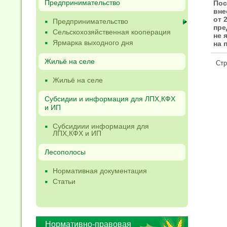
Предпринимательство
Пос
вне
от 
Предпринимательство
пре
Сельскохозяйственная кооперация
не 
Ярмарка выходного дня
на 
Жильё на селе
Ст
Жильё на селе
Субсидии и информация для ЛПХ,КФХ
и ИП
Субсидиии информация для
ЛПХ,КФХ и ИП
Лесополосы
Нормативная документация
Статьи
Нормативно-правовая