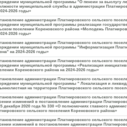
ерждении муниципальной программы "О пенсии за выслугу л
олжности муниципальной службы в администрации Платниров
2024-2026 годы»
тановление администрации Платнировского сельского поселе
ерждении муниципальной программы реализации государств
ьском поселении Кореновского района «Молодежь Платниров
2024-2026 годы»
тановление администрации Платнировского сельского поселе
ерждении муниципальной программы "Информатизация Платн
она" на 2024-2026 годы»
тановление администрации Платнировского сельского поселе
ерждении муниципальной программы «Реализация инициатив
елении Кореновского района на 2024-2026 годы»
тановление администрации Платнировского сельского поселе
ерждении муниципальной программы " Локализация и ликвида
ыннолистная на территории Платнировского сельского поселе
тановление администрации Платнировского сельского поселе
сении изменений в постановление администрации Платнировс
25 декабря 2020 года № 330 «О полномочиях главного админи
тнировского сельского поселения Кореновского района»
тановление администрации Платнировского сельского поселе
сении изменений в постановление администрации Платнировс