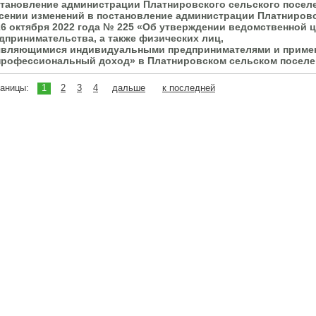
тановление администрации Платнировского сельского поселен
сении изменений в постановление администрации Платнировс
26 октября 2022 года № 225 «Об утверждении ведомственной
дпринимательства, а также физических лиц,
являющимися индивидуальными предпринимателями и приме
профессиональный доход» в Платнировском сельском поселен
раницы:
1
2
3
4
дальше
к последней