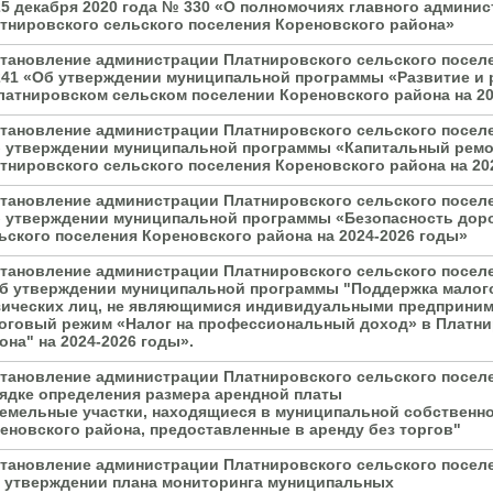
25 декабря 2020 года № 330 «О полномочиях главного админи
тнировского сельского поселения Кореновского района»
тановление администрации Платнировского сельского поселен
41 «Об утверждении муниципальной программы «Развитие и 
латнировском сельском поселении Кореновского района на 20
тановление администрации Платнировского сельского поселе
 утверждении муниципальной программы «Капитальный ремо
тнировского сельского поселения Кореновского района на 20
тановление администрации Платнировского сельского поселен
 утверждении муниципальной программы «Безопасность доро
ьского поселения Кореновского района на 2024-2026 годы»
тановление администрации Платнировского сельского поселен
б утверждении муниципальной программы "Поддержка малого 
ических лиц, не являющимися индивидуальными предприни
оговый режим «Налог на профессиональный доход» в Платни
она" на 2024-2026 годы».
тановление администрации Платнировского сельского поселе
ядке определения размера арендной платы
земельные участки, находящиеся в муниципальной собственн
еновского района, предоставленные в аренду без торгов"
тановление администрации Платнировского сельского поселен
 утверждении плана мониторинга муниципальных