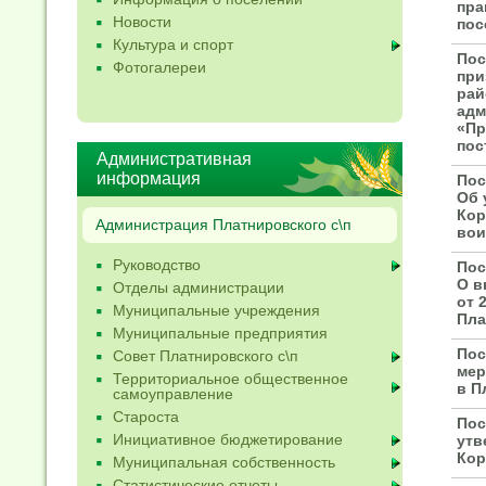
пра
Новости
пос
Культура и спорт
Пос
Фотогалереи
при
рай
адм
«Пр
пос
Административная
информация
Пос
Об 
Кор
Администрация Платнировского с\п
вои
Руководство
Пос
О в
Отделы администрации
от 
Муниципальные учреждения
Пла
Муниципальные предприятия
Пос
Совет Платнировского с\п
мер
Территориальное общественное
в П
самоуправление
Староста
Пос
Инициативное бюджетирование
утв
Кор
Муниципальная собственность
Статистические отчеты