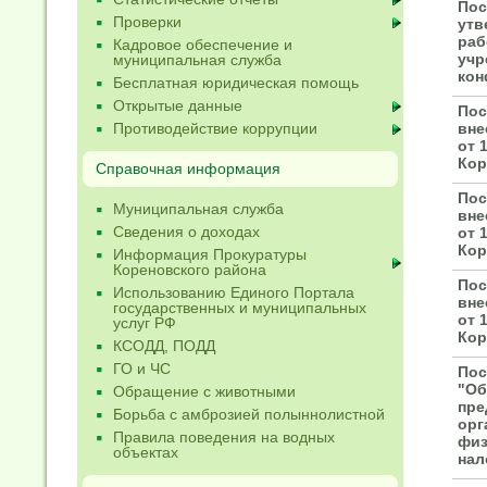
Пос
Проверки
утв
раб
Кадровое обеспечение и
учр
муниципальная служба
кон
Бесплатная юридическая помощь
Открытые данные
Пос
Противодействие коррупции
вне
от 
Кор
Справочная информация
Пос
Муниципальная служба
вне
Сведения о доходах
от 
Кор
Информация Прокуратуры
Кореновского района
Пос
Использованию Единого Портала
вне
государственных и муниципальных
от 
услуг РФ
Кор
КСОДД, ПОДД
ГО и ЧС
Пос
"Об
Обращение с животными
пре
Борьба с амброзией полыннолистной
орг
Правила поведения на водных
физ
объектах
нал