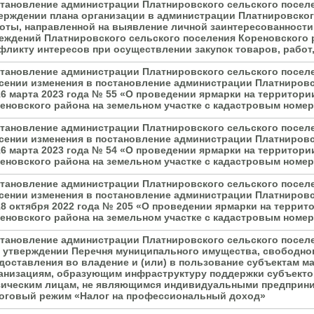
тановление администрации Платнировского сельского поселен
ерждении плана организации в администрации Платнировског
оты, направленной на выявление личной заинтересованност
еждений Платнировского сельского поселения Кореновского р
фликту интересов при осуществлении закупок товаров, работ
тановление администрации Платнировского сельского поселен
сении изменения в постановление администрации Платнировс
16 марта 2023 года № 55 «О проведении ярмарки на территор
еновского района на земельном участке с кадастровым номер
тановление администрации Платнировского сельского поселен
сении изменения в постановление администрации Платнировс
16 марта 2023 года № 54 «О проведении ярмарки на территор
еновского района на земельном участке с кадастровым номер
тановление администрации Платнировского сельского поселен
сении изменения в постановление администрации Платнировс
18 октября 2022 года № 205 «О проведении ярмарки на терри
еновского района на земельном участке с кадастровым номер
тановление администрации Платнировского сельского поселе
 утверждении Перечня муниципального имущества, свободног
доставления во владение и (или) в пользование субъектам м
анизациям, образующим инфраструктуру поддержки субъектов
ическим лицам, не являющимся индивидуальными предприн
оговый режим «Налог на профессиональный доход»