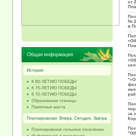
от 
Пла
Пос
№ 2
в П
Пос
«Об
Пла
Общая информация
Пос
«Об
сел
История
Пос
"«О
К 80-ЛЕТИЮ ПОБЕДЫ
физ
К 75-ЛЕТИЮ ПОБЕДЫ
нал
К 70-ЛЕТИЮ ПОБЕДЫ
рай
Образование станицы
Пос
Памятные места
пор
за 
Платнировская. Вчера, Сегодня, Завтра
Кор
Пос
Платнировское сельское поселение
"Об
Информация о поселении