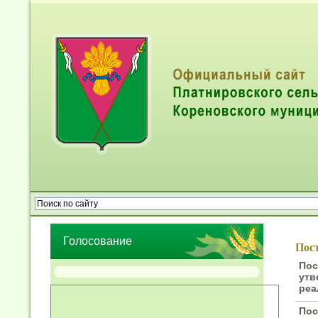
Опрос населения об эффективности деятельности руководител
органов местного самоуправления муниципальных образований
Голосование
Пост
Пос
утв
реа
Пос