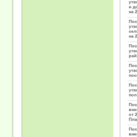
утв
и д
на 
Пос
утв
сел
на 
Пос
утв
рай
Пос
утв
пос
Пос
утв
пол
Пос
вне
от 
Пла
Пос
вне