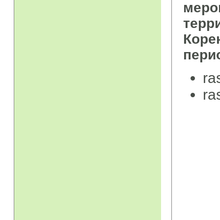
меро
тер
Коре
пери
ra
ra