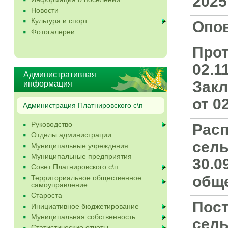
2025
Новости
Культура и спорт
Опов
Фотогалереи
Прот
02.1
Административная
Закл
информация
от 0
Администрация Платнировского с\п
Руководство
Расп
Отделы администрации
сель
Муниципальные учреждения
Муниципальные предприятия
30.0
Совет Платнировского с\п
обще
Территориальное общественное
самоуправление
Староста
Пост
Инициативное бюджетирование
Муниципальная собственность
сель
Статистические отчеты