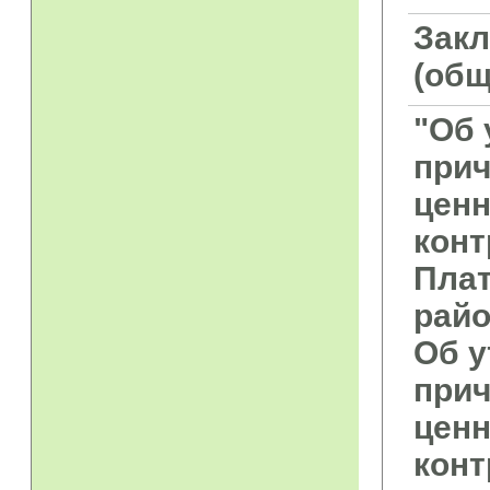
Закл
(общ
"Об 
прич
ценн
конт
Плат
райо
Об у
прич
ценн
конт