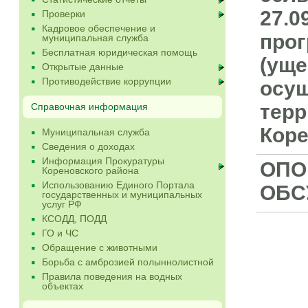
27.0
Проверки
Кадровое обеспечение и
прог
муниципальная служба
Бесплатная юридическая помощь
(уще
Открытые данные
Противодействие коррупции
осущ
терр
Справочная информация
Коре
Муниципальная служба
Сведения о доходах
Информация Прокуратуры
ОПО
Кореновского района
Использованию Единого Портала
ОБС
государственных и муниципальных
услуг РФ
КСОДД, ПОДД
ГО и ЧС
Обращение с животными
Борьба с амброзией полыннолистной
Правила поведения на водных
объектах