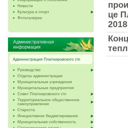
прои
Новости
Культура и спорт
це П
Фотогалереи
2018
Конц
Административная
тепл
информация
Администрация Платнировского с\п
Руководство
Отделы администрации
Муниципальные учреждения
Муниципальные предприятия
Совет Платнировского с\п
Территориальное общественное
самоуправление
Староста
Инициативное бюджетирование
Муниципальная собственность
Статистические отчеты