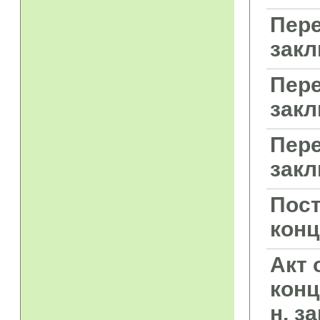
Пере
закл
Пере
закл
Пере
закл
Пост
конц
Акт 
конц
н, з