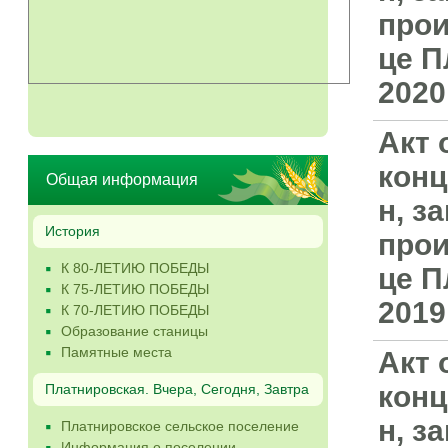
прои
це П
2020
Акт 
конц
Общая информация
н, з
История
прои
К 80-ЛЕТИЮ ПОБЕДЫ
це П
К 75-ЛЕТИЮ ПОБЕДЫ
2019
К 70-ЛЕТИЮ ПОБЕДЫ
Образование станицы
Памятные места
Акт 
конц
Платнировская. Вчера, Сегодня, Завтра
н, з
Платнировское сельское поселение
Информация о поселении