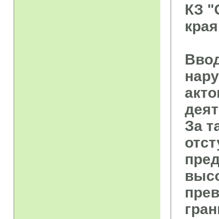
КЗ "
края
Ввод
нар
акто
деят
За т
отст
пред
высо
прев
гран