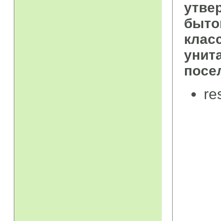
утве
быто
клас
унит
посе
re