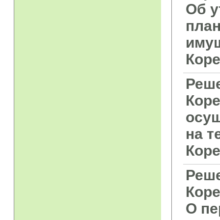
Об у
план
имущ
Коре
Реше
Коре
осущ
на т
Коре
Реше
Коре
О пе