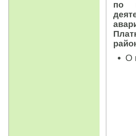
по 
деят
авар
Плат
райо
О 