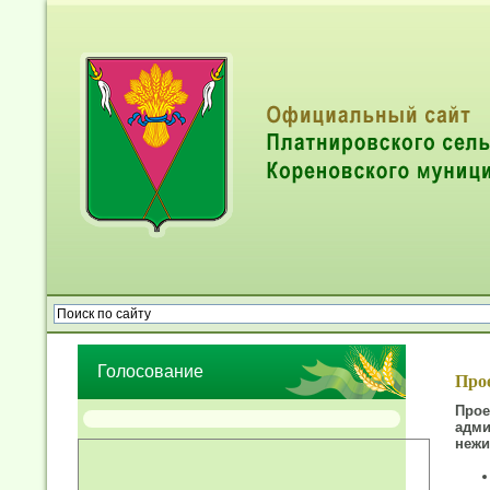
Опрос населения об эффективности деятельности руководител
органов местного самоуправления муниципальных образований
Голосование
Прое
Про
адми
нежи