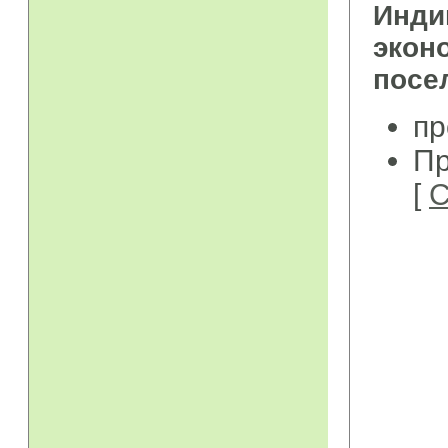
Инд
экон
посе
пр
Пр
[
С