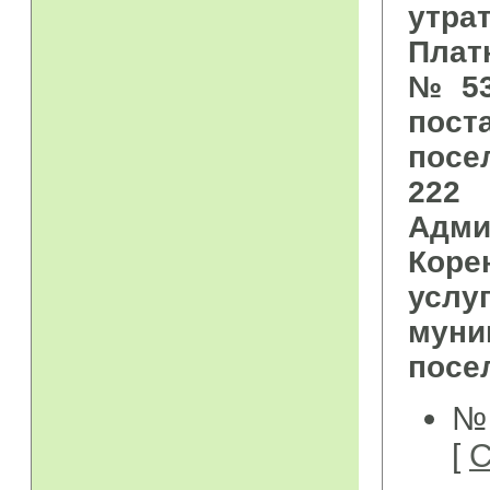
утр
Плат
№ 53
пост
посе
222 
Адми
Коре
услу
муни
посе
№ 
[
С