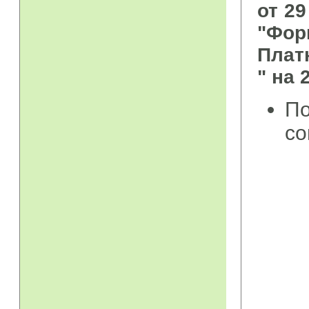
от 2
"Фо
Плат
" на 
По
со