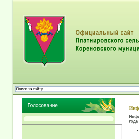
Опрос населения об эффективности деятельности руководител
органов местного самоуправления муниципальных образований
Голосование
Инф
Инфо
года