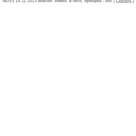
№253 14.11.2023 внесен. измен. в №55, ярмарка -.doc [
Скачать
]