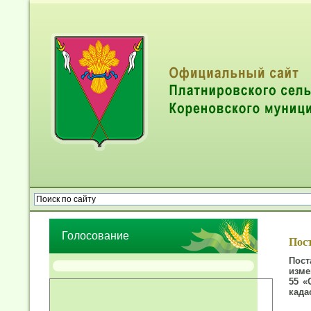
Опрос населения об эффективности деятельности руководител
органов местного самоуправления муниципальных образований
Голосование
Пост
Пост
изме
55 «
када