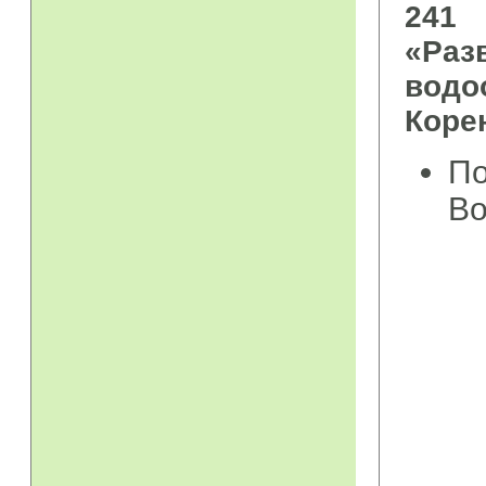
241
«Ра
водо
Коре
По
Во