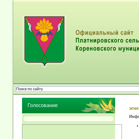
Опрос населения об эффективности деятельности руководител
органов местного самоуправления муниципальных образований
Голосование
зем
Инфо