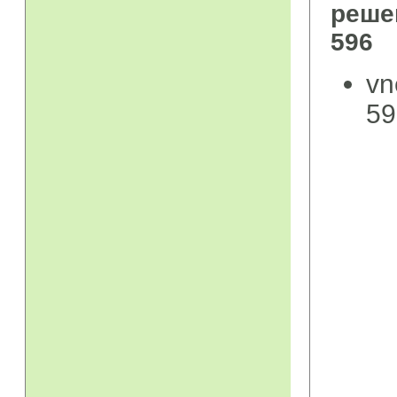
реше
596
vn
59