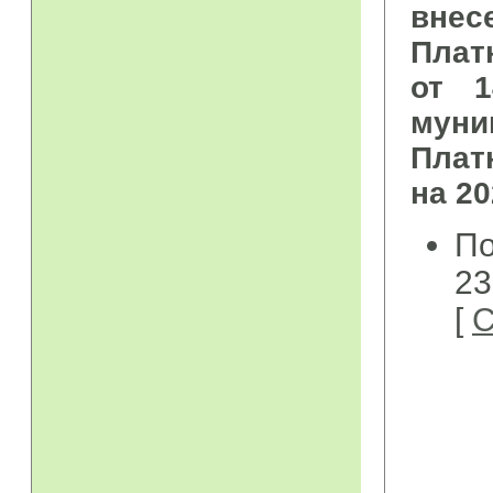
внес
Плат
от 
мун
Плат
на 2
По
23
[
С