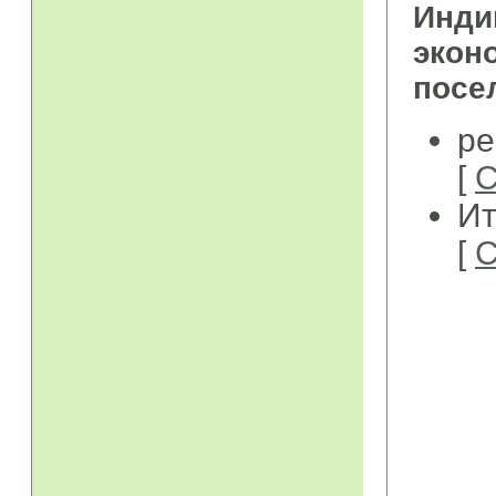
Инд
экон
посе
ре
[
С
Ит
[
С